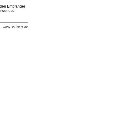
, den Empfänger
erwendet.
www.BauNetz.de