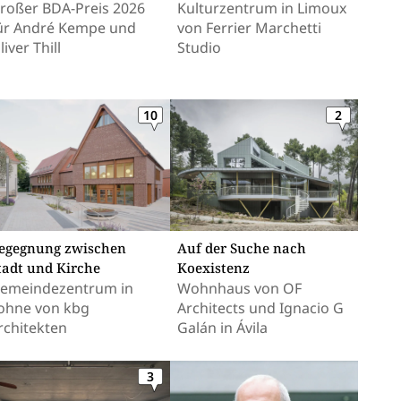
roßer BDA-Preis 2026
Kulturzentrum in Limoux
ür André Kempe und
von Ferrier Marchetti
liver Thill
Studio
10
2
Auf der Suche nach
egegnung zwischen
Koexistenz
tadt und Kirche
Wohnhaus von OF
emeindezentrum in
Architects und Ignacio G
ohne von kbg
Galán in Ávila
rchitekten
3