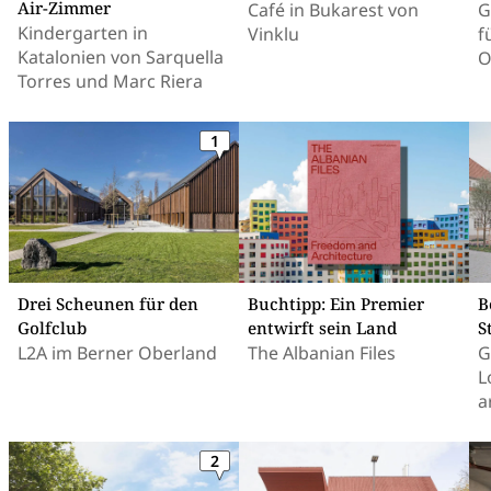
Air-Zimmer
Café in Bukarest von
G
Kindergarten in
Vinklu
f
Katalonien von Sarquella
O
Torres und Marc Riera
1
Drei Scheunen für den
Buchtipp: Ein Premier
B
Golfclub
entwirft sein Land
S
L2A im Berner Oberland
The Albanian Files
G
L
a
2