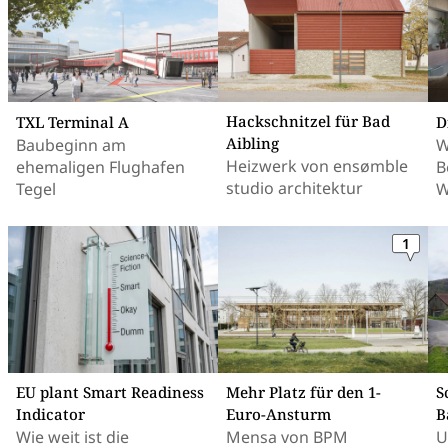
Hackschnitzel für Bad
TXL Terminal A
D
Aibling
Baubeginn am
W
Heizwerk von ensømble
ehemaligen Flughafen
B
studio architektur
Tegel
W
1
EU plant Smart Readiness
Mehr Platz für den 1-
S
Indicator
Euro-Ansturm
B
Wie weit ist die
Mensa von BPM
U