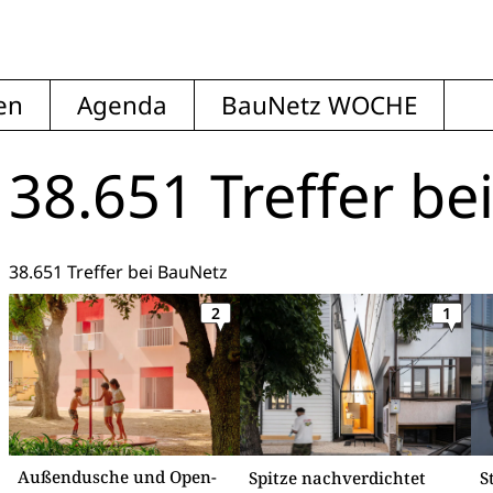
en
Agenda
BauNetz WOCHE
38.651 Treffer
be
38.651 Treffer bei BauNetz
2
1
Außendusche und Open-
Spitze nachverdichtet
S