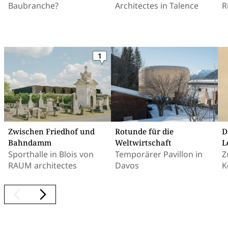
Baubranche?
Architectes in Talence
R
1
Zwischen Friedhof und
Rotunde für die
D
Bahndamm
Weltwirtschaft
L
Sporthalle in Blois von
Temporärer Pavillon in
Z
RAUM architectes
Davos
K