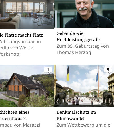
Gebäude wie
ie Platte macht Platz
Hochleistungsgeräte
ohnungsumbau in
Zum 85. Geburtstag von
erlin von Werck
Thomas Herzog
orkshop
1
5
chichten eines
Denkmalschutz im
auernhauses
Klimawandel
mbau von Marazzi
Zum Wettbewerb um die