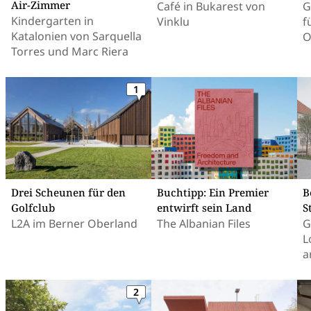
Air-Zimmer
Café in Bukarest von
G
Kindergarten in
Vinklu
f
Katalonien von Sarquella
O
Torres und Marc Riera
1
Drei Scheunen für den
Buchtipp: Ein Premier
B
Golfclub
entwirft sein Land
S
L2A im Berner Oberland
The Albanian Files
G
L
a
2