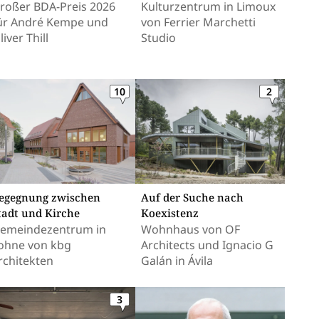
roßer BDA-Preis 2026
Kulturzentrum in Limoux
ür André Kempe und
von Ferrier Marchetti
liver Thill
Studio
10
2
Auf der Suche nach
egegnung zwischen
Koexistenz
tadt und Kirche
Wohnhaus von OF
emeindezentrum in
Architects und Ignacio G
ohne von kbg
Galán in Ávila
rchitekten
3