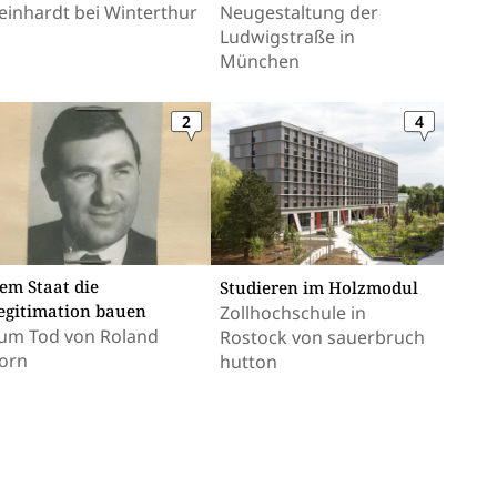
einhardt bei Winterthur
Neugestaltung der
Ludwigstraße in
München
2
4
em Staat die
Studieren im Holzmodul
egitimation bauen
Zollhochschule in
um Tod von Roland
Rostock von sauerbruch
orn
hutton