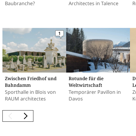
Baubranche?
Architectes in Talence
R
1
Zwischen Friedhof und
Rotunde für die
D
Bahndamm
Weltwirtschaft
L
Sporthalle in Blois von
Temporärer Pavillon in
Z
RAUM architectes
Davos
K