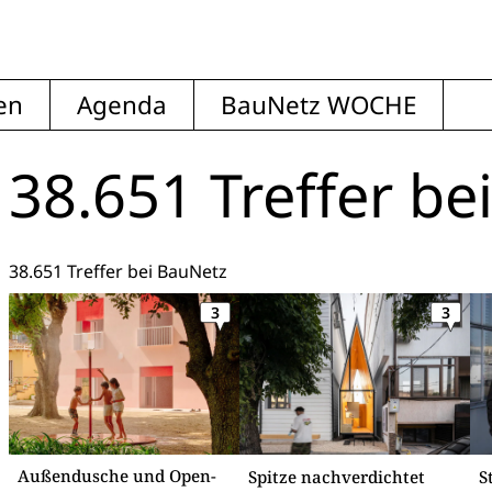
en
Agenda
BauNetz WOCHE
38.651 Treffer
be
38.651 Treffer bei BauNetz
3
3
Außendusche und Open-
Spitze nachverdichtet
S