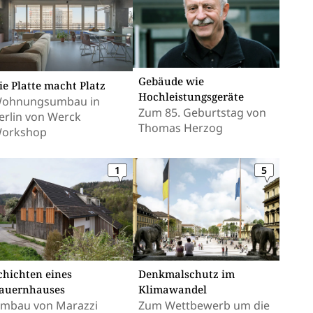
Gebäude wie
ie Platte macht Platz
Hochleistungsgeräte
ohnungsumbau in
Zum 85. Geburtstag von
erlin von Werck
Thomas Herzog
orkshop
1
5
chichten eines
Denkmalschutz im
auernhauses
Klimawandel
mbau von Marazzi
Zum Wettbewerb um die