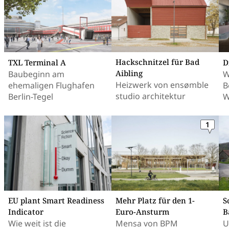
Hackschnitzel für Bad
TXL Terminal A
D
Aibling
Baubeginn am
W
Heizwerk von ensømble
ehemaligen Flughafen
B
studio architektur
Berlin-Tegel
W
1
EU plant Smart Readiness
Mehr Platz für den 1-
S
Indicator
Euro-Ansturm
B
Wie weit ist die
Mensa von BPM
U