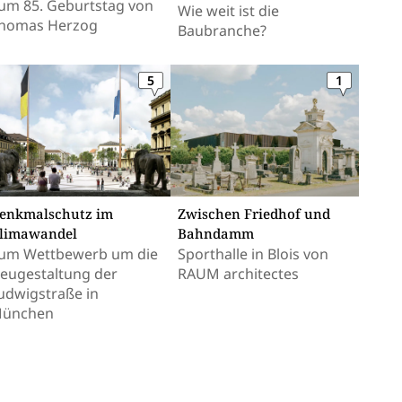
um 85. Geburtstag von
Wie weit ist die
homas Herzog
Baubranche?
5
1
enkmalschutz im
Zwischen Friedhof und
limawandel
Bahndamm
um Wettbewerb um die
Sporthalle in Blois von
eugestaltung der
RAUM architectes
udwigstraße in
ünchen