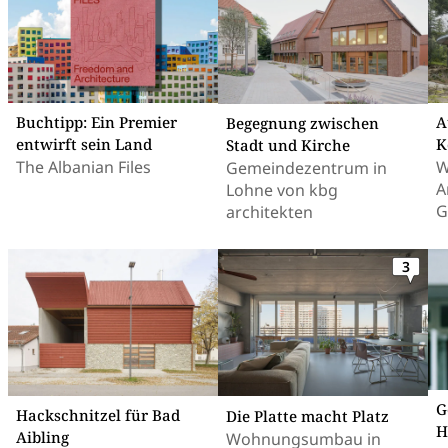
Buchtipp: Ein Premier
A
Begegnung zwischen
entwirft sein Land
K
Stadt und Kirche
The Albanian Files
W
Gemeindezentrum in
A
Lohne von kbg
G
architekten
3
G
Hackschnitzel für Bad
Die Platte macht Platz
H
Aibling
Wohnungsumbau in