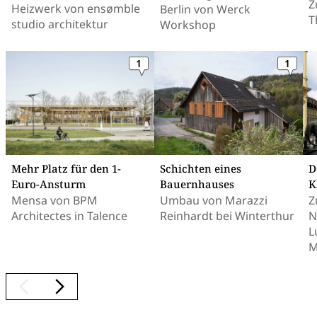
Z
Heizwerk von ensømble
Berlin von Werck
T
studio architektur
Workshop
1
1
Mehr Platz für den 1-
Schichten eines
D
Euro-Ansturm
Bauernhauses
K
Mensa von BPM
Umbau von Marazzi
Z
Architectes in Talence
Reinhardt bei Winterthur
N
L
M