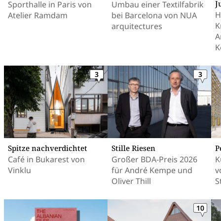
J
Sporthalle in Paris von
Umbau einer Textilfabrik
H
Atelier Ramdam
bei Barcelona von NUA
K
arquitectures
A
K
3
3
Spitze nachverdichtet
Stille Riesen
P
Café in Bukarest von
Großer BDA-Preis 2026
K
Vinklu
für André Kempe und
v
Oliver Thill
S
10