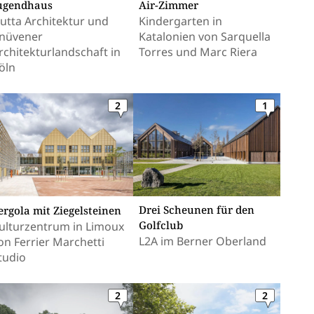
ugendhaus
Air-Zimmer
utta Architektur und
Kindergarten in
nüvener
Katalonien von Sarquella
rchitekturlandschaft in
Torres und Marc Riera
öln
2
1
Drei Scheunen für den
ergola mit Ziegelsteinen
Golfclub
ulturzentrum in Limoux
L2A im Berner Oberland
on Ferrier Marchetti
tudio
2
2