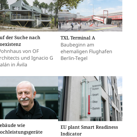
uf der Suche nach
TXL Terminal A
oexistenz
Baubeginn am
ohnhaus von OF
ehemaligen Flughafen
rchitects und Ignacio G
Berlin-Tegel
alán in Ávila
ebäude wie
EU plant Smart Readiness
ochleistungsgeräte
Indicator