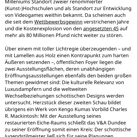
Milleniums Standort zweier renommierter
(Kunst-)Hochschulen und als Standort zur Entwicklung
von Videogames weithin bekannt. Da scheinen auch
die seit dem
Wettbewerbsgewinn
verstrichenen Jahre
und die Kostenexplosion von den
angesetzten 45
auf
mehr als 80 Millionen Pfund nicht weiter zu stören.
Über einem mit toller Lichtregie überzeugenden ­– und
mit Lamellen aus Holz einen Kontrapunkt zum harten
Äußeren setzenden –, öffentlichen Foyer liegen die
zwei Ausstellungsflächen, deren unabhängigen
Eröffnungsausstellungen ebenfalls den beiden großen
Themen gewidmet sind: Die kulturelle Relevanz von
Luxusdampfern und die weltweiten
Wechselbeziehungen schottischen Designs werden
untersucht. Herzstück dieser zweiten Schau bildet
übrigens ein Werk von Kengo Kumas Vorbild Charles
R. Mackintosh: Mit der Ausstellung seines
restaurierten Eiche-Raums schließt das V&A Dundee
zu seiner Eröffnung somit einen Kreis: Der schottische
Jugendstilmeister ließ sich für seine Planungen