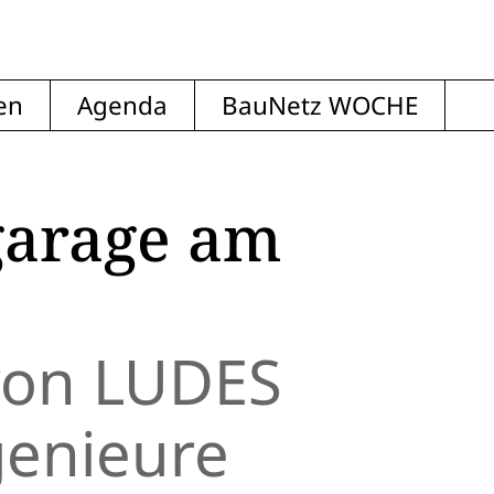
en
Agenda
BauNetz WOCHE
garage am
von LUDES
genieure