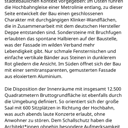
städtebaulichen Kontext vorgegeben: Im Osten führen
die Hochbahngleise einer Metrolinie entlang, zu dieser
Seite entwickelt der Bau einen geschlossenen
Charakter mit durchgängigen Klinker-Wandflächen,
die in Zusammenarbeit mit dem deutschen Hersteller
Deppe entstanden sind. Sondersteine mit Bruchfugen
erlaubten das spontane Halbieren auf der Baustelle,
was der Fassade im wilden Verband mehr
Lebendigkeit gibt. Nur schmale Fensternischen und
einfache vertikale Bänder aus Steinen in dunklerem
Rot gliedern die Ansicht. Im Süden öffnet sich der Bau
mit einer semitransparenten, gemusterten Fassade
aus eloxiertem Aluminium.
Die Disposition der Innenräume mit insgesamt 12.500
Quadratmetern Bruttogrundfläche ist ebenfalls durch
die Umgebung definiert. So orientiert sich der große
Saal mit 600 Sitzplätzen in Richtung der Hochbahn,
was auch abends laute Konzerte erlaubt, ohne
Anwohner zu stören. Dem Schallschutz haben die
Architekt*innen ohnehin besondere Aufmerksamkeit