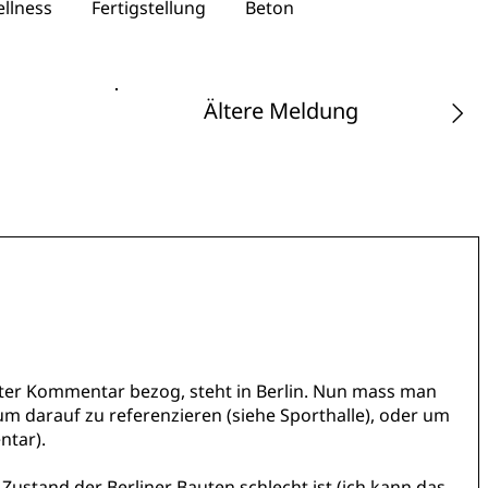
llness
Fertigstellung
Beton
Ältere Meldung
rster Kommentar bezog, steht in Berlin. Nun mass man
 um darauf zu referenzieren (siehe Sporthalle), oder um
ntar).
r Zustand der Berliner Bauten schlecht ist (ich kann das