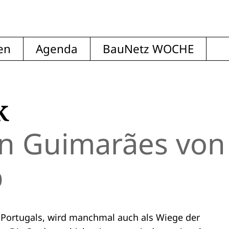
en
Agenda
BauNetz WOCHE
k
in Guimarães von
p
 Portugals, wird manchmal auch als Wiege der