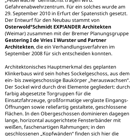
„Feuerwache“ demnächst tragen wird:
Gefahrenabwehrzentrum. Für ein solches wurde am
29. September 2010 in Erfurt der Spatenstich gesetzt.
Der Entwurf für den Neubau stammt von
Osterwold°Schmidt EXP!ANDER Architekten
(Weimar) zusammen mit der Bremer Planungsgruppe
Gestering I de Vries I Wurster und Partner
Architekten
, die ein Verhandlungsverfahren im
September 2008 für sich entscheiden konnten.
Architektonisches Hauptmerkmal des geplanten
Klinkerbaus wird sein hohes Sockelgeschoss, aus dem
ein- bis zweigeschossige Baukörper „herauswachsen“.
Der Sockel wird durch drei Elemente gegliedert: durch
farbig abgesetzte Torgruppen für die
Einsatzfahrzeuge, großformatige verglaste Eingangs-
Öffnungen sowie reliefartig gestaltete, geschlossene
Flächen. In den Obergeschossen dominieren dagegen
lange, horizontal ausgerichtete Fensterbänder mit
weißen, faschenartigen Rahmungen; in den
geschlossenen „Kopfwänden“ finden sich hier die