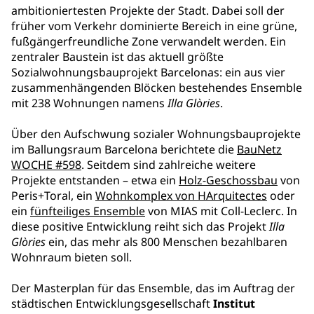
ambitioniertesten Projekte der Stadt. Dabei soll der
früher vom Verkehr dominierte Bereich in eine grüne,
fußgängerfreundliche Zone verwandelt werden. Ein
zentraler Baustein ist das aktuell größte
Sozialwohnungsbauprojekt Barcelonas: ein aus vier
zusammenhängenden Blöcken bestehendes Ensemble
mit 238 Wohnungen namens
Illa Glòries
.
Über den Aufschwung sozialer Wohnungsbauprojekte
im Ballungsraum Barcelona berichtete die
BauNetz
WOCHE #598
. Seitdem sind zahlreiche weitere
Projekte entstanden – etwa ein
Holz-Geschossbau
von
Peris+Toral, ein
Wohnkomplex von HArquitectes
oder
ein
fünfteiliges Ensemble
von MIAS mit Coll-Leclerc. In
diese positive Entwicklung reiht sich das Projekt
Illa
Glòries
ein, das mehr als 800 Menschen bezahlbaren
Wohnraum bieten soll.
Der Masterplan für das Ensemble, das im Auftrag der
städtischen Entwicklungsgesellschaft
Institut