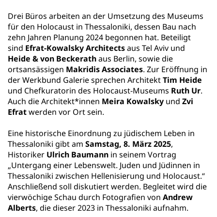
Drei Büros arbeiten an der Umsetzung des Museums
für den Holocaust in Thessaloniki, dessen Bau nach
zehn Jahren Planung 2024 begonnen hat. Beteiligt
sind
Efrat-Kowalsky Architects
aus Tel Aviv und
Heide & von Beckerath
aus Berlin, sowie die
ortsansässigen
Makridis Associates
. Zur Eröffnung in
der Werkbund Galerie sprechen Architekt
Tim Heide
und Chefkuratorin des Holocaust-Museums
Ruth Ur
.
Auch die Architekt*innen
Meira Kowalsky
und
Zvi
Efrat
werden vor Ort sein.
Eine historische Einordnung zu jüdischem Leben in
Thessaloniki gibt am
Samstag, 8. März 2025
,
Historiker
Ulrich Baumann
in seinem Vortrag
„Untergang einer Lebenswelt. Juden und Jüdinnen in
Thessaloniki zwischen Hellenisierung und Holocaust.“
Anschließend soll diskutiert werden. Begleitet wird die
vierwöchige Schau durch Fotografien von
Andrew
Alberts
, die dieser 2023 in Thessaloniki aufnahm.