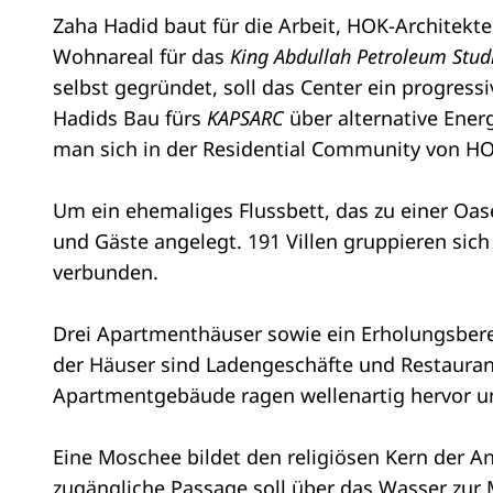
Zaha Hadid baut für die Arbeit, HOK-Architekte
Wohnareal für das
King Abdullah Petroleum Stud
selbst gegründet, soll das Center ein progressi
Hadids Bau fürs
KAPSARC
über alternative Ener
man sich in der Residential Community von 
Um ein ehemaliges Flussbett, das zu einer Oa
und Gäste angelegt. 191 Villen gruppieren sich
verbunden.
Drei Apartmenthäuser sowie ein Erholungsbere
der Häuser sind Ladengeschäfte und Restaurants
Apartmentgebäude ragen wellenartig hervor un
Eine Moschee bildet den religiösen Kern der A
zugängliche Passage soll über das Wasser zur 