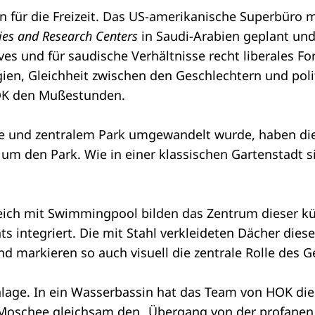
n für die Freizeit. Das US-amerikanische Superbüro m
ies and Research Centers
in Saudi-Arabien geplant un
ves und für saudische Verhältnisse recht liberales F
gien, Gleichheit zwischen den Geschlechtern und pol
HOK den Mußestunden.
se und zentralem Park umgewandelt wurde, haben di
 um den Park. Wie in einer klassischen Gartenstadt s
ich mit Swimmingpool bilden das Zentrum dieser kü
 integriert. Die mit Stahl verkleideten Dächer diese
d markieren so auch visuell die zentrale Rolle de
nlage. In ein Wasserbassin hat das Team von HOK di
Moschee gleichsam den „Übergang von der profanen We