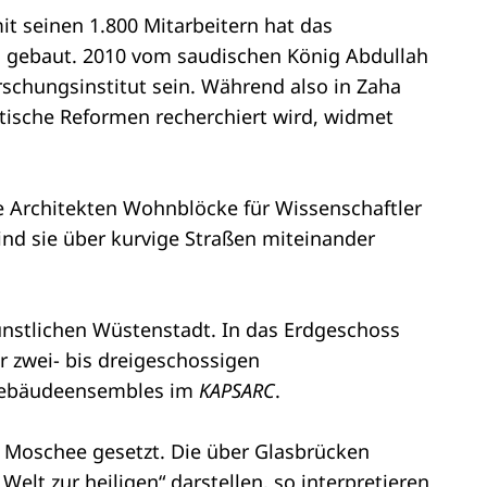
it seinen 1.800 Mitarbeitern hat das
d gebaut. 2010 vom saudischen König Abdullah
orschungsinstitut sein. Während also in Zaha
itische Reformen recherchiert wird, widmet
e Architekten Wohnblöcke für Wissenschaftler
ind sie über kurvige Straßen miteinander
nstlichen Wüstenstadt. In das Erdgeschoss
r zwei- bis dreigeschossigen
s Gebäudeensembles im
KAPSARC
.
e Moschee gesetzt. Die über Glasbrücken
lt zur heiligen“ darstellen, so interpretieren