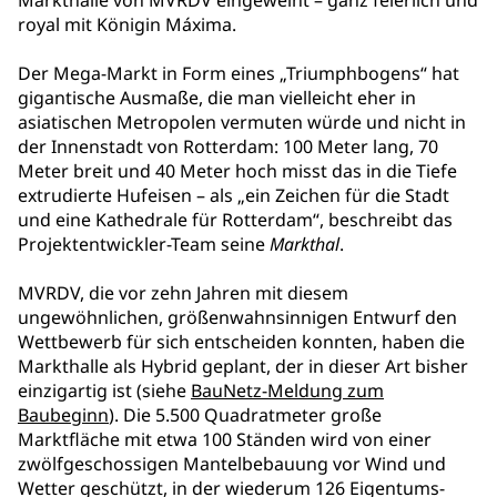
Markthalle von MVRDV eingeweiht – ganz feierlich und
royal mit Königin Máxima.
Der Mega-Markt in Form eines „Triumphbogens“ hat
gigantische Ausmaße, die man vielleicht eher in
asiatischen Metropolen vermuten würde und nicht in
der Innenstadt von Rotterdam: 100 Meter lang, 70
Meter breit und 40 Meter hoch misst das in die Tiefe
extrudierte Hufeisen – als „ein Zeichen für die Stadt
und eine Kathedrale für Rotterdam“, beschreibt das
Projektentwickler-Team seine
Markthal
.
MVRDV, die vor zehn Jahren mit diesem
ungewöhnlichen, größenwahnsinnigen Entwurf den
Wettbewerb für sich entscheiden konnten, haben die
Markthalle als Hybrid geplant, der in dieser Art bisher
einzigartig ist (siehe
BauNetz-Meldung zum
Baubeginn
). Die 5.500 Quadratmeter große
Marktfläche mit etwa 100 Ständen wird von einer
zwölfgeschossigen Mantelbebauung vor Wind und
Wetter geschützt, in der wiederum 126 Eigentums-