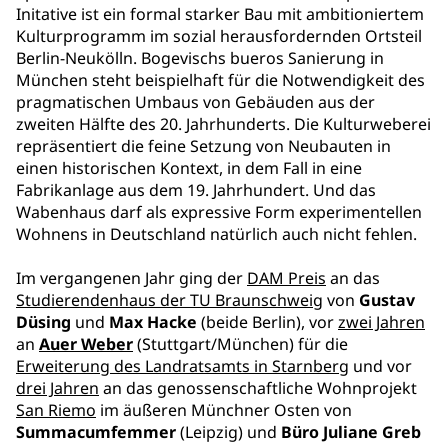
Initative ist ein formal starker Bau mit ambitioniertem
Kulturprogramm im sozial herausfordernden Ortsteil
Berlin-Neukölln. Bogevischs bueros Sanierung in
München steht beispielhaft für die Notwendigkeit des
pragmatischen Umbaus von Gebäuden aus der
zweiten Hälfte des 20. Jahrhunderts. Die Kulturweberei
repräsentiert die feine Setzung von Neubauten in
einen historischen Kontext, in dem Fall in eine
Fabrikanlage aus dem 19. Jahrhundert. Und das
Wabenhaus darf als expressive Form experimentellen
Wohnens in Deutschland natürlich auch nicht fehlen.
Im vergangenen Jahr ging der
DAM Preis
an das
Studierendenhaus der TU Braunschweig
von
Gustav
Düsing
und
Max Hacke
(beide Berlin), vor
zwei Jahren
an
Auer Weber
(Stuttgart/München) für die
Erweiterung des Landratsamts in Starnberg
und vor
drei Jahren
an das genossenschaftliche Wohnprojekt
San Riemo
im äußeren Münchner Osten von
Summacumfemmer
(Leipzig) und
Büro Juliane Greb