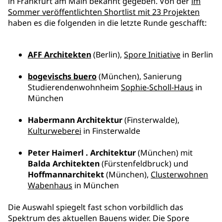
in Frankfurt am Main bekannt gegeben. Von der
im
Sommer veröffentlichten Shortlist mit 23 Projekten
haben es die folgenden in die letzte Runde geschafft:
AFF Architekten
(Berlin),
Spore Initiative
in Berlin
bogevischs buero
(München), Sanierung
Studierendenwohnheim
Sophie-Scholl-Haus
in
München
Habermann Architektur
(Finsterwalde),
Kulturweberei
in Finsterwalde
Peter Haimerl . Architektur
(München) mit
Balda Architekten
(Fürstenfeldbruck) und
Hoffmannarchitekt
(München),
Clusterwohnen
Wabenhaus
in München
Die Auswahl spiegelt fast schon vorbildlich das
Spektrum des aktuellen Bauens wider. Die Spore