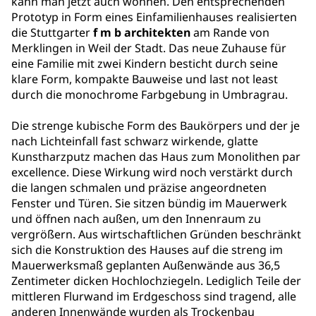
kann man jetzt auch wohnen. Den entsprechenden
Prototyp in Form eines Einfamilienhauses realisierten
die Stuttgarter
f m b architekten
am Rande von
Merklingen in Weil der Stadt. Das neue Zuhause für
eine Familie mit zwei Kindern besticht durch seine
klare Form, kompakte Bauweise und last not least
durch die monochrome Farbgebung in Umbragrau.
Die strenge kubische Form des Baukörpers und der je
nach Lichteinfall fast schwarz wirkende, glatte
Kunstharzputz machen das Haus zum Monolithen par
excellence. Diese Wirkung wird noch verstärkt durch
die langen schmalen und präzise angeordneten
Fenster und Türen. Sie sitzen bündig im Mauerwerk
und öffnen nach außen, um den Innenraum zu
vergrößern. Aus wirtschaftlichen Gründen beschränkt
sich die Konstruktion des Hauses auf die streng im
Mauerwerksmaß geplanten Außenwände aus 36,5
Zentimeter dicken Hochlochziegeln. Lediglich Teile der
mittleren Flurwand im Erdgeschoss sind tragend, alle
anderen Innenwände wurden als Trockenbau